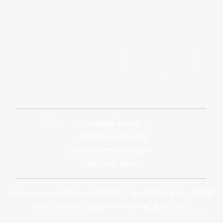
○JR佐世保駅 徒歩10分
○佐世保駅前バス停 徒歩10分
○松浦鉄道佐世保中央駅 徒歩3分
○京町バス停 徒歩3分
新型コロナウイルスの蔓延および緊急事態宣言・外出自粛要請を考慮し、営業時間
が変動しております。詳細は
TWINKLE NEWS
をご確認ください。