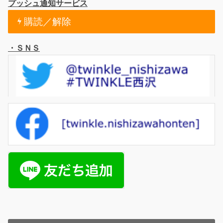
プッシュ通知サービス
購読／解除
・ＳＮＳ