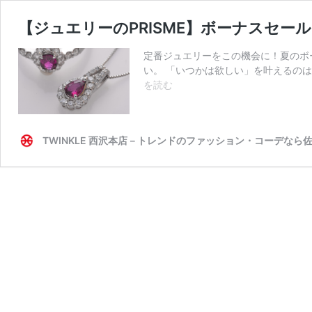
【ジュエリーのPRISME】ボーナスセー
定番ジュエリーをこの機会に！夏のボー
い。 「いつかは欲しい」を叶えるのは
【ジ
を読む
ュ
エ
リ
TWINKLE 西沢本店－トレンドのファッション・コーデな
ー
の
PRISME】
ボ
ー
ナ
ス
セ
ー
ル
開
催！