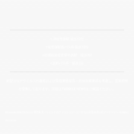
○JR佐世保駅 徒歩10分
○佐世保駅前バス停 徒歩10分
○松浦鉄道佐世保中央駅 徒歩3分
○京町バス停 徒歩3分
新型コロナウイルスの蔓延および緊急事態宣言・外出自粛要請を考慮し、営業時間
が変動しております。詳細は
TWINKLE NEWS
をご確認ください。
©Copyright2026
TWINKLE 西沢本店－トレンドのファッション・コーデなら佐世保四ヶ町アーケードへ
.All Rights
Reserved.