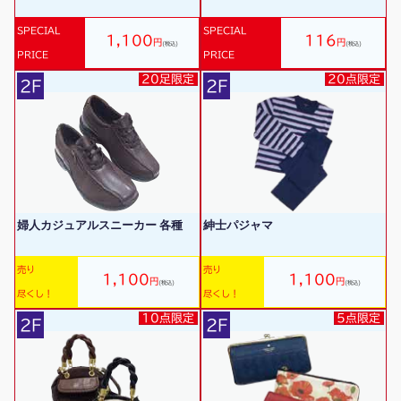
SPECIAL
SPECIAL
1,100
116
円
円
(税込)
(税込)
PRICE
PRICE
20足限定
20点限定
2F
2F
婦人カジュアルスニーカー 各種
紳士パジャマ
売り
売り
1,100
1,100
円
円
(税込)
(税込)
尽くし！
尽くし！
10点限定
5点限定
2F
2F