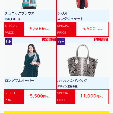
チュニックブラウス
ラメ入り
ロングジャケット
㋱30,800円を
SPECIAL
SPECIAL
5,500
5,500
円
円
(税込)
(税込)
PRICE
PRICE
5点限定
5点限定
6F
6F
ロングプルオーバー
ハンドバッグ
パイソン
デザイン素材各種
SPECIAL
SPECIAL
5,500
11,000
円
円
(税込)
(税込)
PRICE
PRICE