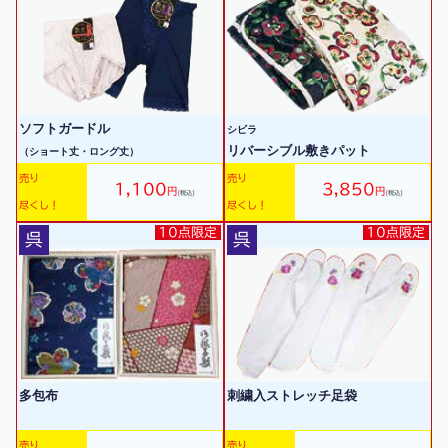
ソフトガードル
シビラ
リバーシブル敷きパット
（ショート丈・ロング丈）
売り
売り
1,100
3,850
円
円
(税込)
(税込)
尽くし！
尽くし！
10点限定
10点限定
呉
呉
多包布
刺繍入ストレッチ足袋
売り
売り