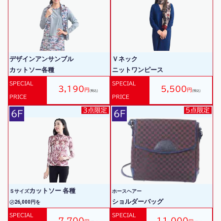
デザインアンサンブル
Ｖネック
カットソー各種
ニットワンピース
SPECIAL
SPECIAL
3,190
5,500
円
円
(税込)
(税込)
PRICE
PRICE
3点限定
5点限定
6F
6F
カットソー 各種
Ｓサイズ
ホースヘアー
ショルダーバッグ
㋱26,000円を
SPECIAL
SPECIAL
7,700
11,000