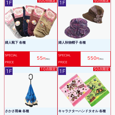
500点限定
50点限定
1F
1F
婦人靴下 各種
婦人秋物帽子 各種
SPECIAL
SPECIAL
55
550
円
円
(税込)
(税込)
PRICE
PRICE
10点限定
50点限定
1F
1F
さかさ雨傘 各種
キャラクターハンドタオル 各種