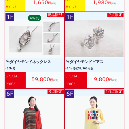
1,650
1,980
円
円
(税込)
(税込)
尽くし！
尽くし！
現品限り
2点限定
1F
1F
4Way
Ptダイヤモンドネックレス
Ptダイヤモンドピアス
(0.3ct)
(0.1ct)㋱39,960円を
SPECIAL
SPECIAL
59,800
9,800
円
円
(税込)
(税込)
PRICE
PRICE
8点限定
10点限定
6F
6F