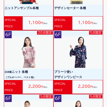
ニットアンサンブル各種
デザインセーター 各種
SPECIAL
SPECIAL
1,100
1,100
円
円
(税込)
(税込)
PRICE
PRICE
20点限定
5点限定
6F
6F
ニット 各種
プリーツ使い
日本製
デザインワンピース
（プルオーバー、ベスト他）
SPECIAL
SPECIAL
2,200
2,200
円
円
(税込)
(税込)
PRICE
PRICE
5点限定
5点限定
6F
6F