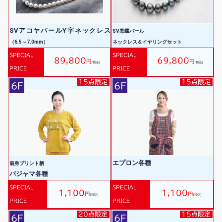
SVアコヤパールY字ネックレス
SV黒蝶パール
（6.5～7.0mm）
ネックレス＆イヤリングセット
SPECIAL
SPECIAL
89,800
69,800
円
円
(税込)
(税込)
PRICE
PRICE
15点限定
15点限定
6F
6F
エプロン各種
前身プリント柄
パジャマ各種
SPECIAL
SPECIAL
1,100
1,100
円
円
(税込)
(税込)
PRICE
PRICE
20点限定
15点限定
6F
6F