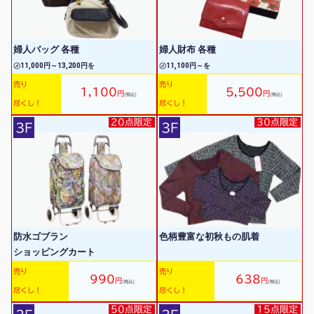
婦人バッグ 各種
婦人財布 各種
㋱11,000円～13,200円を
㋱11,100円～を
売り
売り
1,100
5,500
円
円
(税込)
(税込)
尽くし！
尽くし！
20点限定
30点限定
3F
3F
防水ゴブラン
色柄豊富な初秋もの肌着
ショッピングカート
売り
売り
990
638
円
円
(税込)
(税込)
尽くし！
尽くし！
50点限定
15点限定