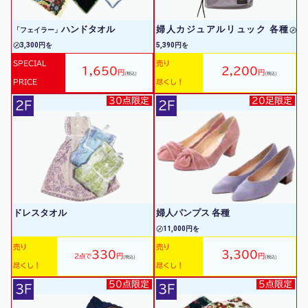
ハンドタオル
婦人カジュアルリュック 各種
「フェイラー」
㋱
㋱3,300円を
5,390円を
SPECIAL
売り
1,650
2,200
円
円
(税込)
(税込)
PRICE
尽くし！
30点限定
20足限定
2F
2F
ドレスタオル
婦人パンプス 各種
㋱11,000円を
売り
売り
330
3,300
円
円
2点で
(税込)
(税込)
尽くし！
尽くし！
50点限定
5点限定
3F
3F