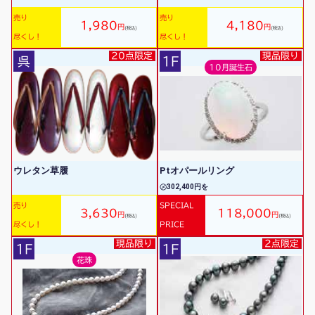
売り
売り
1,980
4,180
円
円
(税込)
(税込)
尽くし！
尽くし！
20点限定
現品限り
呉
1F
10月誕生石
ウレタン草履
Ptオパールリング
㋱302,400円を
売り
SPECIAL
3,630
118,000
円
円
(税込)
(税込)
尽くし！
PRICE
現品限り
2点限定
1F
1F
花珠