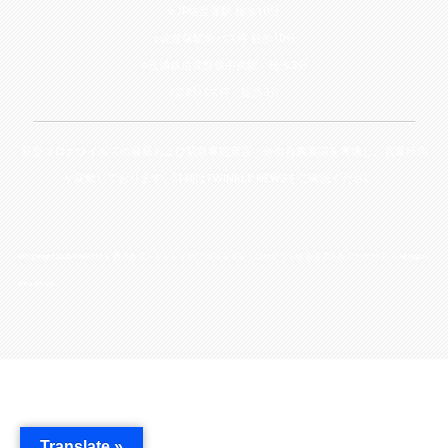
○JR佐世保駅 徒歩10分
○佐世保駅前バス停 徒歩10分
○松浦鉄道佐世保中央駅 徒歩3分
○京町バス停 徒歩3分
新型コロナウイルスの蔓延および緊急事態宣言・外出自粛要請を考慮し、営業時間
が変動しております。詳細は
TWINKLE NEWS
をご確認ください。
©Copyright2026
TWINKLE 西沢本店－トレンドのファッション・コーデなら佐世保四ヶ町アーケードへ
.All Rights
Reserved.
Translate »