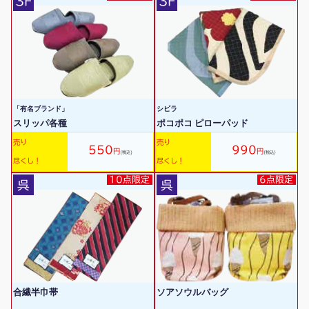
3F
3F
「有名ブランド」
シビラ
スリッパ各種
ポコポコ ピローパッド
売り
売り
550
990
円
円
(税込)
(税込)
尽くし！
尽くし！
10点限定
6点限定
呉
呉
合繊半巾帯
ソアソウルバッグ