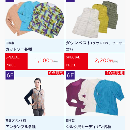
ダウンベスト
日本製
(ダウン80%、フェザー
カットソー各種
20%)
SPECIAL
SPECIAL
1,100
2,200
円
円
(税込)
(税込)
PRICE
PRICE
6点限定
10点限定
6F
6F
前身プリント柄
日本製
アンサンブル各種
シルク混カーディガン各種