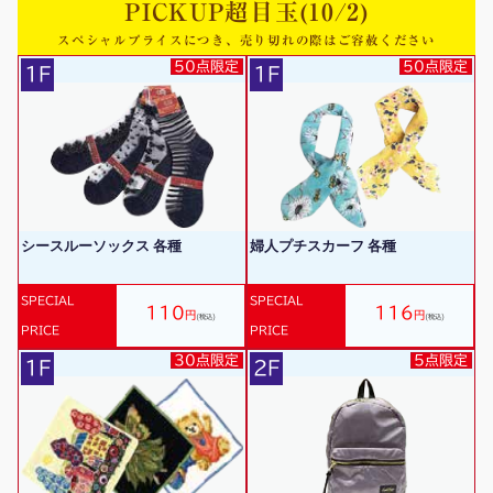
PICKUP超目玉(10/2)
スペシャルプライスにつき、売り切れの際はご容赦ください
50点限定
50点限定
1F
1F
シースルーソックス 各種
婦人プチスカーフ 各種
SPECIAL
SPECIAL
110
116
円
円
(税込)
(税込)
PRICE
PRICE
30点限定
5点限定
1F
2F