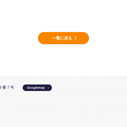
一覧に戻る
町４番７号
Googlemap