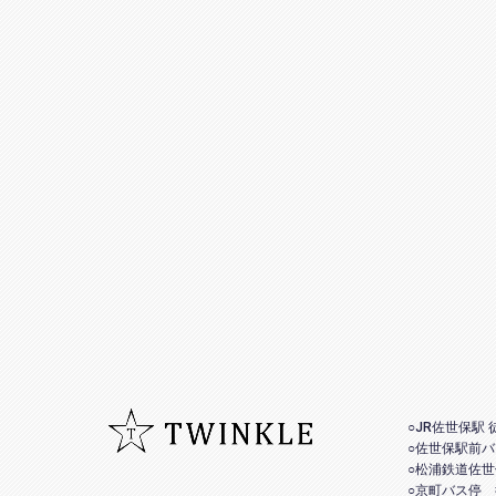
○JR佐世保駅 
○佐世保駅前バ
○松浦鉄道佐世
○京町バス停 